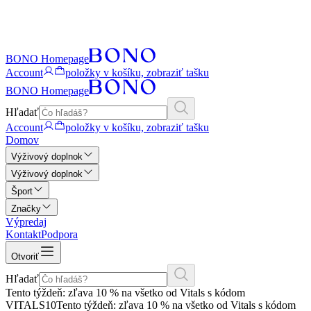
BONO Homepage
Account
položky v košíku, zobraziť tašku
BONO Homepage
Hľadať
Account
položky v košíku, zobraziť tašku
Domov
Výživový doplnok
Výživový doplnok
Šport
Značky
Výpredaj
Kontakt
Podpora
Otvoriť
Hľadať
Tento týždeň: zľava 10 % na všetko od Vitals s kódom
VITALS10
Tento týždeň: zľava 10 % na všetko od Vitals s kódom