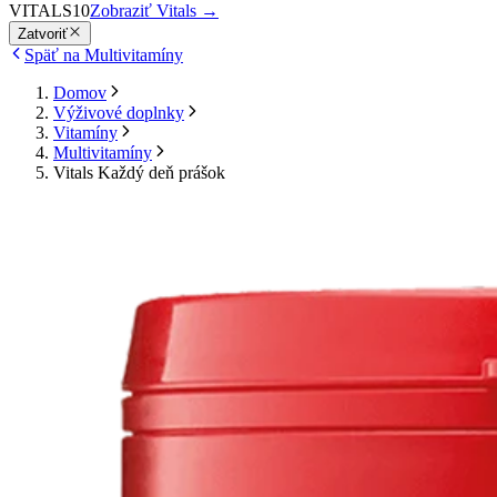
VITALS10
Zobraziť Vitals
→
Zatvoriť
Späť na Multivitamíny
Domov
Výživové doplnky
Vitamíny
Multivitamíny
Vitals Každý deň prášok