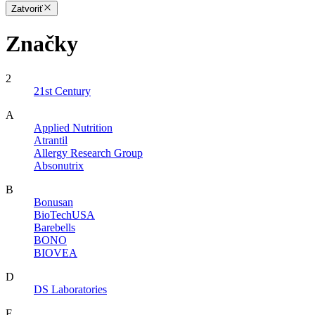
Zatvoriť
Značky
2
21st Century
A
Applied Nutrition
Atrantil
Allergy Research Group
Absonutrix
B
Bonusan
BioTechUSA
Barebells
BONO
BIOVEA
D
DS Laboratories
E