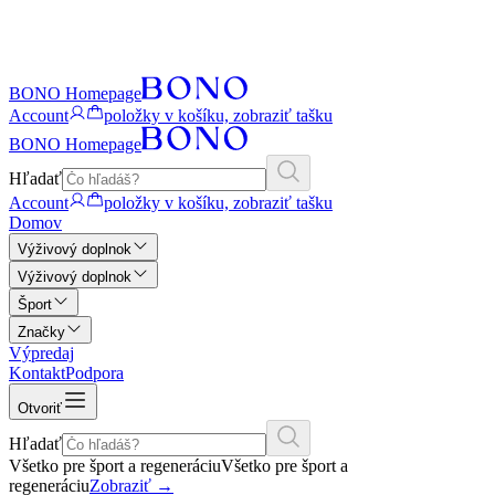
BONO Homepage
Account
položky v košíku, zobraziť tašku
BONO Homepage
Hľadať
Account
položky v košíku, zobraziť tašku
Domov
Výživový doplnok
Výživový doplnok
Šport
Značky
Výpredaj
Kontakt
Podpora
Otvoriť
Hľadať
Všetko pre šport a regeneráciu
Všetko pre šport a
regeneráciu
Zobraziť
→