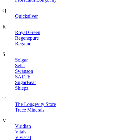
Q
Quicksilver
R
Royal Green
Regenepure
Regaine
S
Solgar
Sella
Swanson
SALTE
SugarBear
Shiepz
T
The Longevity Store
Trace Minerals
V
Viridian
Vitals
Viviscal