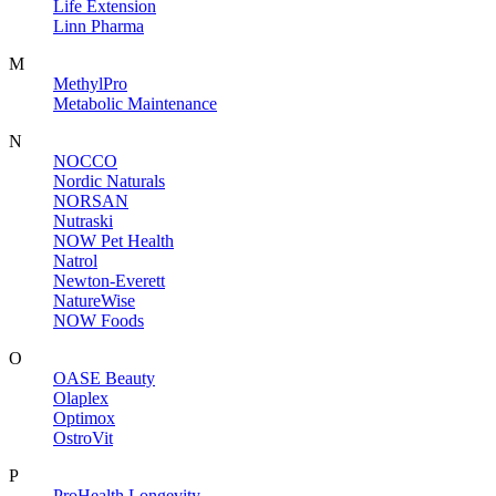
Life Extension
Linn Pharma
M
MethylPro
Metabolic Maintenance
N
NOCCO
Nordic Naturals
NORSAN
Nutraski
NOW Pet Health
Natrol
Newton-Everett
NatureWise
NOW Foods
O
OASE Beauty
Olaplex
Optimox
OstroVit
P
ProHealth Longevity