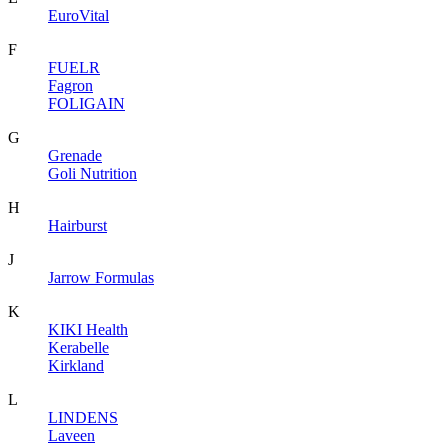
EuroVital
F
FUELR
Fagron
FOLIGAIN
G
Grenade
Goli Nutrition
H
Hairburst
J
Jarrow Formulas
K
KIKI Health
Kerabelle
Kirkland
L
LINDENS
Laveen