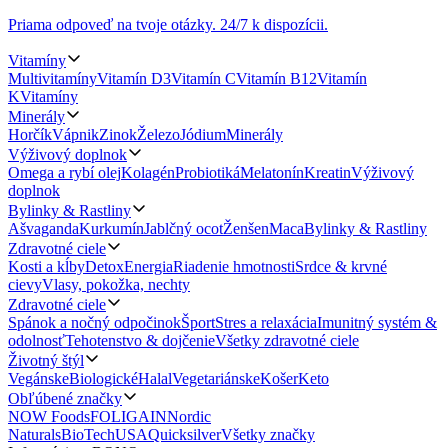
Priama odpoveď na tvoje otázky.
24/7 k dispozícii.
Vitamíny
Multivitamíny
Vitamín D3
Vitamín C
Vitamín B12
Vitamín
K
Vitamíny
Minerály
Horčík
Vápnik
Zinok
Železo
Jódium
Minerály
Výživový doplnok
Omega a rybí olej
Kolagén
Probiotiká
Melatonín
Kreatin
Výživový
doplnok
Bylinky & Rastliny
Ašvaganda
Kurkumín
Jablčný ocot
Ženšen
Maca
Bylinky & Rastliny
Zdravotné ciele
Kosti a kĺby
Detox
Energia
Riadenie hmotnosti
Srdce & krvné
cievy
Vlasy, pokožka, nechty
Zdravotné ciele
Spánok a nočný odpočinok
Šport
Stres a relaxácia
Imunitný systém &
odolnosť
Tehotenstvo & dojčenie
Všetky zdravotné ciele
Životný štýl
Vegánske
Biologické
Halal
Vegetariánske
Košer
Keto
Obľúbené značky
NOW Foods
FOLIGAIN
Nordic
Naturals
BioTechUSA
Quicksilver
Všetky značky