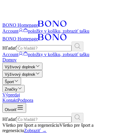
BONO Homepage
Account
položky v košíku, zobraziť tašku
BONO Homepage
Hľadať
Account
položky v košíku, zobraziť tašku
Domov
Výživový doplnok
Výživový doplnok
Šport
Značky
Výpredaj
Kontakt
Podpora
Otvoriť
Hľadať
Všetko pre šport a regeneráciu
Všetko pre šport a
regeneráciu
Zobraziť
→