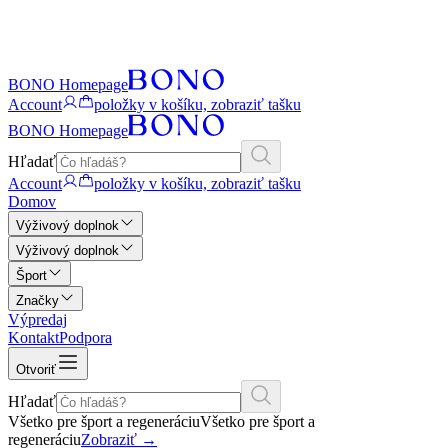
BONO Homepage
Account
položky v košíku, zobraziť tašku
BONO Homepage
Hľadať
Account
položky v košíku, zobraziť tašku
Domov
Výživový doplnok
Výživový doplnok
Šport
Značky
Výpredaj
Kontakt
Podpora
Otvoriť
Hľadať
Všetko pre šport a regeneráciu
Všetko pre šport a
regeneráciu
Zobraziť
→