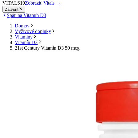
VITALS10
Zobraziť Vitals
→
Zatvoriť
Späť na Vitamín D3
Domov
Výživové doplnky
Vitamíny
Vitamín D3
21st Century Vitamín D3 50 mcg