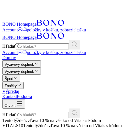
BONO Homepage
Account
položky v košíku, zobraziť tašku
BONO Homepage
Hľadať
Account
položky v košíku, zobraziť tašku
Domov
Výživový doplnok
Výživový doplnok
Šport
Značky
Výpredaj
Kontakt
Podpora
Otvoriť
Hľadať
Tento týždeň: zľava 10 % na všetko od Vitals s kódom
VITALS10
Tento týždeň: zľava 10 % na všetko od Vitals s kódom