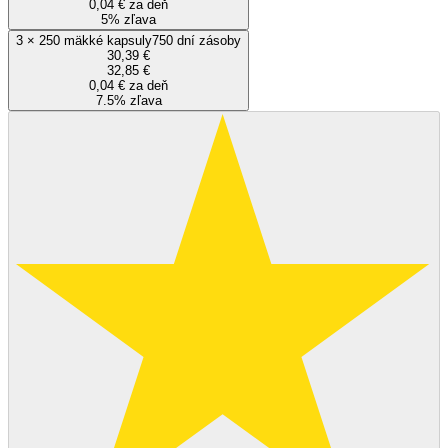
0,04 € za deň
5% zľava
3
×
250 mäkké kapsuly
750 dní zásoby
30,39 €
32,85 €
0,04 € za deň
7.5% zľava