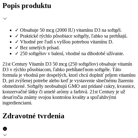
Popis produktu
✓
Obsahuje 50 mcg (2000 IU) vitamínu D3 na softgél.
✓
Praktické rýchlo pôsobiace softgély, ľahko sa prehĺtajú.
✓
Vhodné pre ľudí s vyššou potrebou vitamínu D.
✓
Bez umelých prísad.
✓
250 softgélov v balení, vhodné na dlhodobé užívanie.
21st Century Vitamín D3 50 mcg (250 softgélov) obsahuje vitamín
D3 v rýchlo pôsobiacom, ľahko prehĺtateľnom softgéle. Táto
formula je vhodná pre dospelých, ktorí chcú doplniť príjem vitamínu
D, pri zvýšenej potrebe alebo keď je vystavenie slnečnému žiareniu
obmedzené. Softgély neobsahujú GMO ani pridané cukry, kvasnice,
konzervačné látky či umelé arómy a farbivá. 21st Century je už
desaťročia známy svojou kontrolou kvality a spoľahlivými
ingredienciami.
Zdravotné tvrdenia