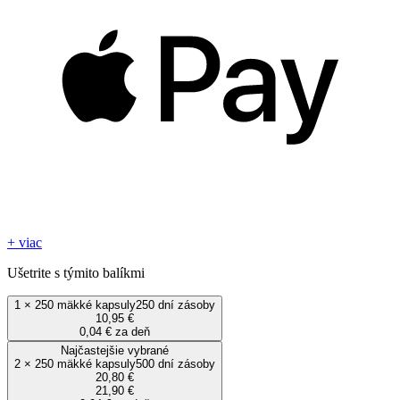
+ viac
Ušetrite s týmito balíkmi
1
×
250 mäkké kapsuly
250 dní zásoby
10,95 €
0,04 € za deň
Najčastejšie vybrané
2
×
250 mäkké kapsuly
500 dní zásoby
20,80 €
21,90 €