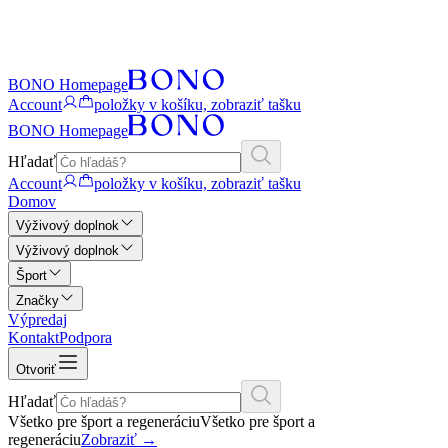
BONO Homepage
Account
položky v košíku, zobraziť tašku
BONO Homepage
Hľadať
Account
položky v košíku, zobraziť tašku
Domov
Výživový doplnok
Výživový doplnok
Šport
Značky
Výpredaj
Kontakt
Podpora
Otvoriť
Hľadať
Všetko pre šport a regeneráciu
Všetko pre šport a
regeneráciu
Zobraziť
→