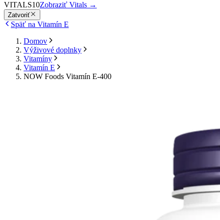
VITALS10
Zobraziť Vitals
→
Zatvoriť
Späť na Vitamín E
Domov
Výživové doplnky
Vitamíny
Vitamín E
NOW Foods Vitamín E-400