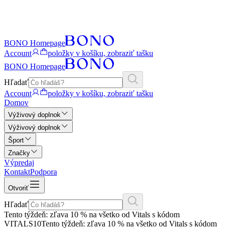
BONO Homepage
Account
položky v košíku, zobraziť tašku
BONO Homepage
Hľadať
Account
položky v košíku, zobraziť tašku
Domov
Výživový doplnok
Výživový doplnok
Šport
Značky
Výpredaj
Kontakt
Podpora
Otvoriť
Hľadať
Tento týždeň: zľava 10 % na všetko od Vitals s kódom
VITALS10
Tento týždeň: zľava 10 % na všetko od Vitals s kódom