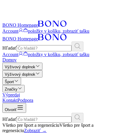
BONO Homepage
Account
položky v košíku, zobraziť tašku
BONO Homepage
Hľadať
Account
položky v košíku, zobraziť tašku
Domov
Výživový doplnok
Výživový doplnok
Šport
Značky
Výpredaj
Kontakt
Podpora
Otvoriť
Hľadať
Všetko pre šport a regeneráciu
Všetko pre šport a
regeneráciu
Zobraziť
→