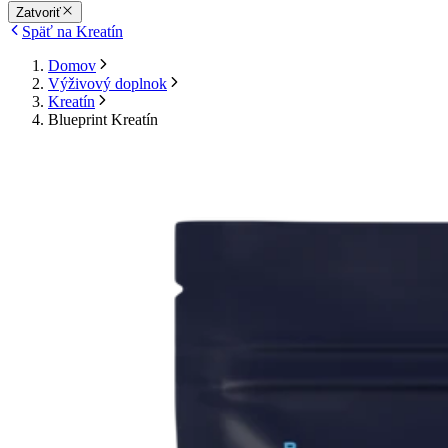
Zatvoriť
Späť na Kreatín
Domov
Výživový doplnok
Kreatín
Blueprint Kreatín