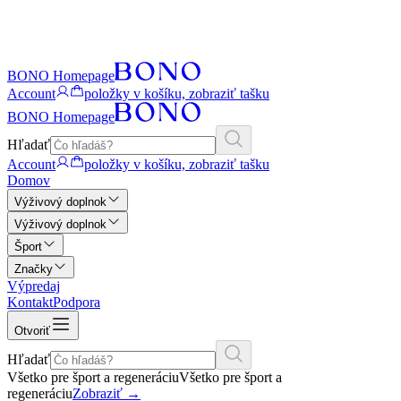
BONO Homepage
Account
položky v košíku, zobraziť tašku
BONO Homepage
Hľadať
Account
položky v košíku, zobraziť tašku
Domov
Výživový doplnok
Výživový doplnok
Šport
Značky
Výpredaj
Kontakt
Podpora
Otvoriť
Hľadať
Všetko pre šport a regeneráciu
Všetko pre šport a
regeneráciu
Zobraziť
→