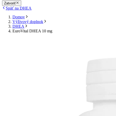
Zatvoriť
Späť na DHEA
Domov
Výživový doplnok
DHEA
EuroVital DHEA 10 mg