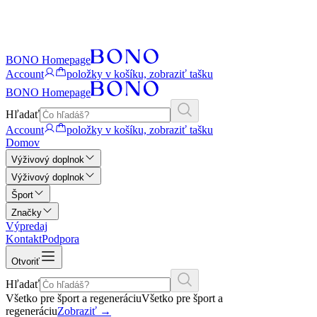
BONO Homepage
Account
položky v košíku, zobraziť tašku
BONO Homepage
Hľadať
Account
položky v košíku, zobraziť tašku
Domov
Výživový doplnok
Výživový doplnok
Šport
Značky
Výpredaj
Kontakt
Podpora
Otvoriť
Hľadať
Všetko pre šport a regeneráciu
Všetko pre šport a
regeneráciu
Zobraziť
→