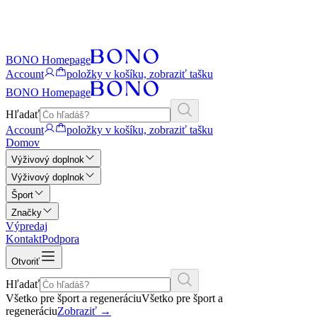
BONO Homepage
Account
položky v košíku, zobraziť tašku
BONO Homepage
Hľadať
Account
položky v košíku, zobraziť tašku
Domov
Výživový doplnok
Výživový doplnok
Šport
Značky
Výpredaj
Kontakt
Podpora
Otvoriť
Hľadať
Všetko pre šport a regeneráciu
Všetko pre šport a
regeneráciu
Zobraziť
→