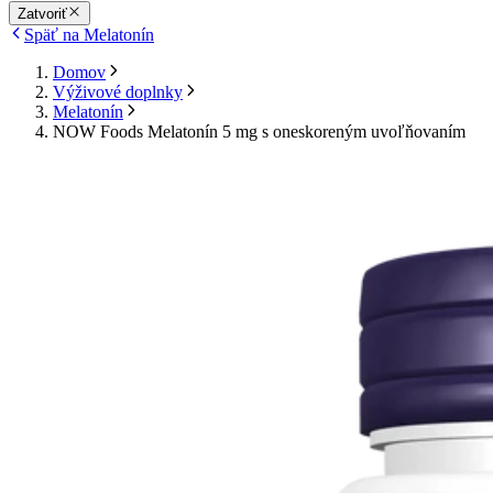
Zatvoriť
Späť na Melatonín
Domov
Výživové doplnky
Melatonín
NOW Foods Melatonín 5 mg s oneskoreným uvoľňovaním