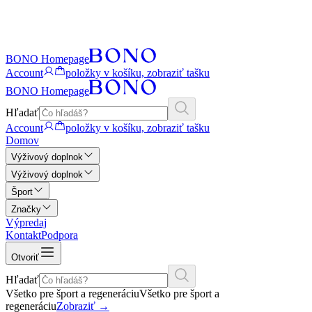
BONO Homepage
Account
položky v košíku, zobraziť tašku
BONO Homepage
Hľadať
Account
položky v košíku, zobraziť tašku
Domov
Výživový doplnok
Výživový doplnok
Šport
Značky
Výpredaj
Kontakt
Podpora
Otvoriť
Hľadať
Všetko pre šport a regeneráciu
Všetko pre šport a
regeneráciu
Zobraziť
→