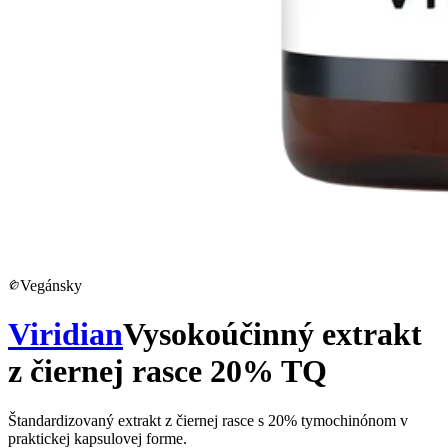
Vegánsky
Viridian
Vysokoúčinný extrakt
z čiernej rasce 20% TQ
Štandardizovaný extrakt z čiernej rasce s 20% tymochinónom v
praktickej kapsulovej forme.