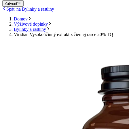
Zatvoriť
Späť na Bylinky a rastliny
Domov
Výživové doplnky
Bylinky a rastliny
Viridian Vysokoúčinný extrakt z čiernej rasce 20% TQ