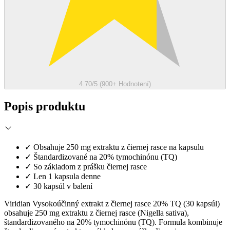
4.70/5 (900+ Hodnotení)
Popis produktu
✓
Obsahuje 250 mg extraktu z čiernej rasce na kapsulu
✓
Štandardizované na 20% tymochinónu (TQ)
✓
So základom z prášku čiernej rasce
✓
Len 1 kapsula denne
✓
30 kapsúl v balení
Viridian Vysokoúčinný extrakt z čiernej rasce 20% TQ (30 kapsúl)
obsahuje 250 mg extraktu z čiernej rasce (Nigella sativa),
štandardizovaného na 20% tymochinónu (TQ). Formula kombinuje