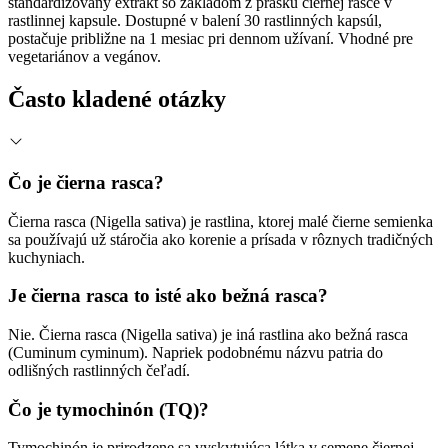
štandardizovaný extrakt so základom z prášku čiernej rasce v
rastlinnej kapsule. Dostupné v balení 30 rastlinných kapsúl,
postačuje približne na 1 mesiac pri dennom užívaní. Vhodné pre
vegetariánov a vegánov.
Často kladené otázky
Čo je čierna rasca?
Čierna rasca (Nigella sativa) je rastlina, ktorej malé čierne semienka
sa používajú už stáročia ako korenie a prísada v rôznych tradičných
kuchyniach.
Je čierna rasca to isté ako bežná rasca?
Nie. Čierna rasca (Nigella sativa) je iná rastlina ako bežná rasca
(Cuminum cyminum). Napriek podobnému názvu patria do
odlišných rastlinných čeľadí.
Čo je tymochinón (TQ)?
Tymochinón je prirodzene sa vyskytujúca látka v semene čiernej