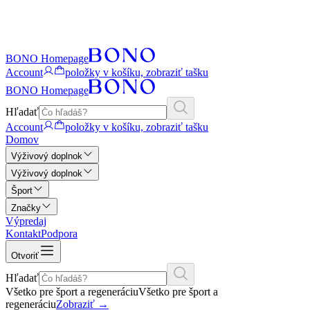
BONO Homepage
Account
položky v košíku, zobraziť tašku
BONO Homepage
Hľadať
Account
položky v košíku, zobraziť tašku
Domov
Výživový doplnok
Výživový doplnok
Šport
Značky
Výpredaj
Kontakt
Podpora
Otvoriť
Hľadať
Všetko pre šport a regeneráciu
Všetko pre šport a
regeneráciu
Zobraziť
→