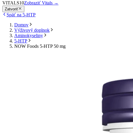
VITALS10
Zobraziť Vitals
→
Zatvoriť
Späť na 5-HTP
Domov
Výživový doplnok
Aminokyseliny
5-HTP
NOW Foods 5-HTP 50 mg