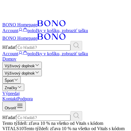
BONO Homepage
Account
položky v košíku, zobraziť tašku
BONO Homepage
Hľadať
Account
položky v košíku, zobraziť tašku
Domov
Výživový doplnok
Výživový doplnok
Šport
Značky
Výpredaj
Kontakt
Podpora
Otvoriť
Hľadať
Tento týždeň: zľava 10 % na všetko od Vitals s kódom
VITALS10
Tento týždeň: zľava 10 % na všetko od Vitals s kódom