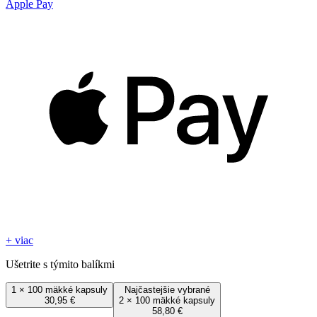
Apple Pay
+ viac
Ušetrite s týmito balíkmi
1
×
100 mäkké kapsuly
Najčastejšie vybrané
30,95 €
2
×
100 mäkké kapsuly
58,80 €