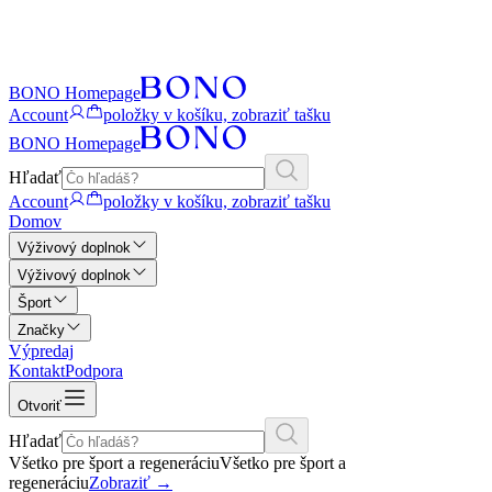
BONO Homepage
Account
položky v košíku, zobraziť tašku
BONO Homepage
Hľadať
Account
položky v košíku, zobraziť tašku
Domov
Výživový doplnok
Výživový doplnok
Šport
Značky
Výpredaj
Kontakt
Podpora
Otvoriť
Hľadať
Všetko pre šport a regeneráciu
Všetko pre šport a
regeneráciu
Zobraziť
→