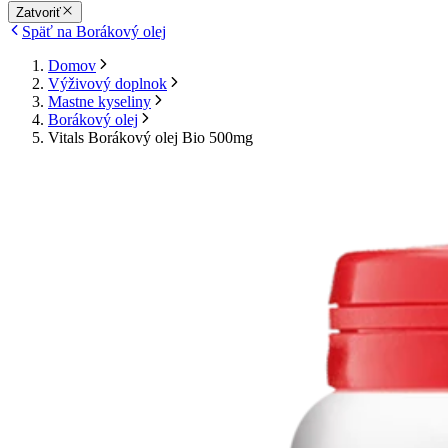
Zatvoriť
Späť na Borákový olej
Domov
Výživový doplnok
Mastne kyseliny
Borákový olej
Vitals Borákový olej Bio 500mg