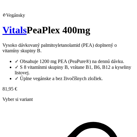
Vegánsky
Vitals
PeaPlex 400mg
Vysoko dávkovaný palmitoyletanolamid (PEA) doplnený o
vitamíny skupiny B.
✓
Obsahuje 1200 mg PEA (PeaPure®) na dennú dávku.
✓
S 8 vitamínmi skupiny B, vrátane B1, B6, B12 a kyseliny
listovej.
✓
Úplne vegánske a bez živočíšnych zložiek.
81,95 €
Vyber si variant