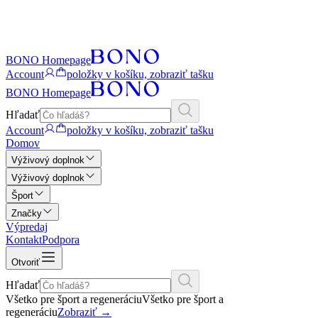
BONO Homepage
Account
položky v košíku, zobraziť tašku
BONO Homepage
Hľadať
Account
položky v košíku, zobraziť tašku
Domov
Výživový doplnok
Výživový doplnok
Šport
Značky
Výpredaj
Kontakt
Podpora
Otvoriť
Hľadať
Všetko pre šport a regeneráciu
Všetko pre šport a
regeneráciu
Zobraziť
→